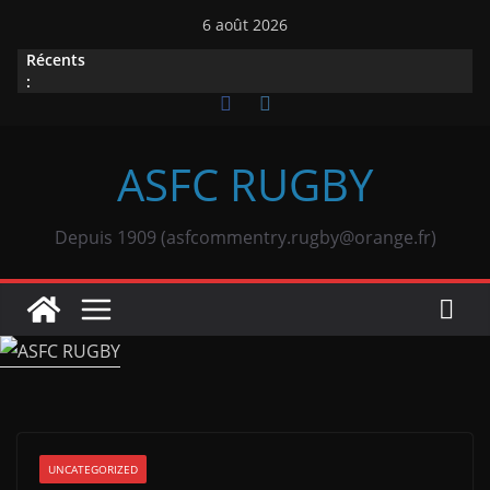
Passer
6 août 2026
au
Récents
contenu
:
ASFC RUGBY
Depuis 1909 (asfcommentry.rugby@orange.fr)
UNCATEGORIZED