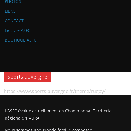
PHOTOS
LIENS
CONTACT
Le Livre ASFC
BOUTIQUE ASFC
Sports auvergne
https://www.sports-auvergne.fr/theme/rugby/
L’ASFC évolue actuellement en Championnat Territorial
Régionale 1 AURA
Nous sommes une grande famille composée :