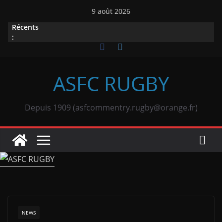
Passer
9 août 2026
au
Récents
contenu
:
ASFC RUGBY
Depuis 1909 (asfcommentry.rugby@orange.fr)
NEWS