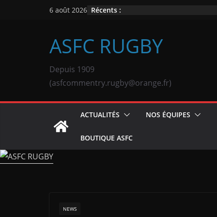
Passer
Récents :
6 août 2026
au
contenu
ASFC RUGBY
Depuis 1909
(asfcommentry.rugby@orange.fr)
ACTUALITÉS
NOS ÉQUIPES
BOUTIQUE ASFC
NEWS