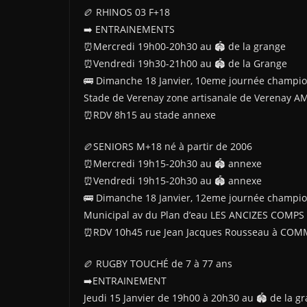
🏉 RHINOS 03 F+18
➡️ ENTRAINEMENTS
⏰Mercredi 19h00-20h30 au 🏟 de la grange
⏰Vendredi 19h30-21h00 au 🏟 de la Grange
🚌 Dimanche 18 Janvier, 10eme journée champio
Stade de Verenay zone artisanale de Verenay A
⏰️RDV 8h15 au stade annexe
🏉SENIORS M+18 né à partir de 2006
⏰️Mercredi 19h15-20h30 au 🏟 annexe
⏰️Vendredi 19h15-20h30 au 🏟 annexe
🚌 Dimanche 18 Janvier, 12eme journée champi
Municipal av du Plan d’eau LES ANCIZES COMPS
⏰️RDV 10h45 rue Jean Jacques Rousseau à CO
🏉 RUGBY TOUCHÉ de 7 à 77 ans
➡️ENTRAINEMENT
Jeudi 15 Janvier de 19h00 à 20h30 au 🏟 de la g