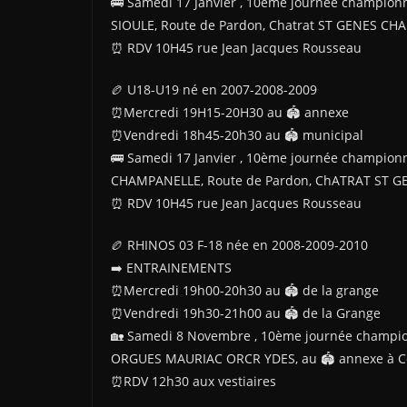
🚌 Samedi 17 Janvier , 10ème journée champion
SIOULE, Route de Pardon, Chatrat ST GENES C
⏰️ RDV 10H45 rue Jean Jacques Rousseau
🏉 U18-U19 né en 2007-2008-2009
⏰️Mercredi 19H15-20H30 au 🏟 annexe
⏰️Vendredi 18h45-20h30 au 🏟 municipal
🚌 Samedi 17 Janvier , 10ème journée championn
CHAMPANELLE, Route de Pardon, ChATRAT ST 
⏰️ RDV 10H45 rue Jean Jacques Rousseau
🏉 RHINOS 03 F-18 née en 2008-2009-2010
➡️ ENTRAINEMENTS
⏰Mercredi 19h00-20h30 au 🏟 de la grange
⏰Vendredi 19h30-21h00 au 🏟 de la Grange
🏡 Samedi 8 Novembre , 10ème journée champion
ORGUES MAURIAC ORCR YDES, au 🏟 annexe à 
⏰️RDV 12h30 aux vestiaires