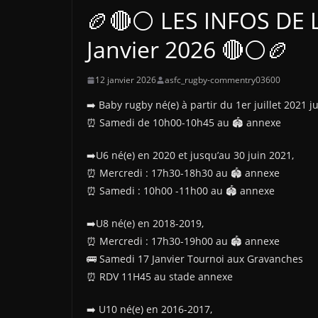
🏉🔴⚪ LES INFOS DE 
Janvier 2026 🔴⚪🏉
12 janvier 2026
asfc_rugby-commentry03600
➡️ Baby rugby né(e) à partir du 1er juillet 2021
⏰️ Samedi de 10h00-10h45 au 🏟 annexe
➡️U6 né(e) en 2020 et jusqu’au 30 juin 2021,
⏰️ Mercredi : 17h30-18h30 au 🏟 annexe
⏰️ Samedi : 10h00 -11h00 au 🏟 annexe
➡️U8 né(e) en 2018-2019,
⏰️ Mercredi : 17h30-19h00 au 🏟 annexe
🚌 Samedi 17 Janvier Tournoi aux Gravanches
⏰️ RDV 11H45 au stade annexe
➡️ U10 né(e) en 2016-2017,