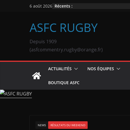
Passer
Récents :
6 août 2026
au
contenu
ASFC RUGBY
Depuis 1909
(asfcommentry.rugby@orange.fr)
ACTUALITÉS
NOS ÉQUIPES
BOUTIQUE ASFC
NEWS
RÉSULTATS DU WEEKEND