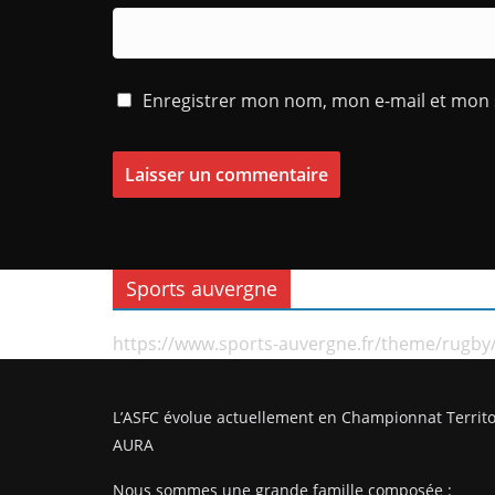
Enregistrer mon nom, mon e-mail et mon 
Sports auvergne
https://www.sports-auvergne.fr/theme/rugby
L’ASFC évolue actuellement en Championnat Territo
AURA
Nous sommes une grande famille composée :