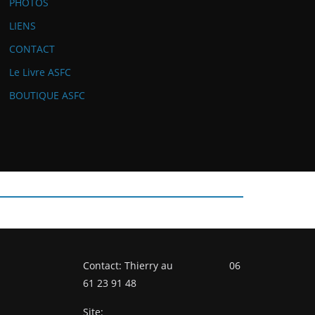
PHOTOS
LIENS
CONTACT
Le Livre ASFC
BOUTIQUE ASFC
Contact: Thierry au 06
61 23 91 48
Site: