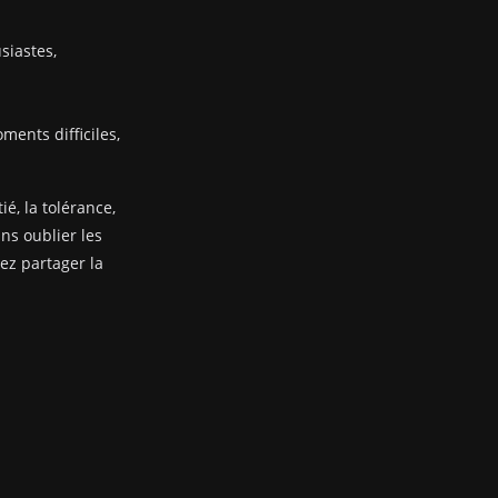
siastes,
ents difficiles,
ié, la tolérance,
ans oublier les
nez partager la