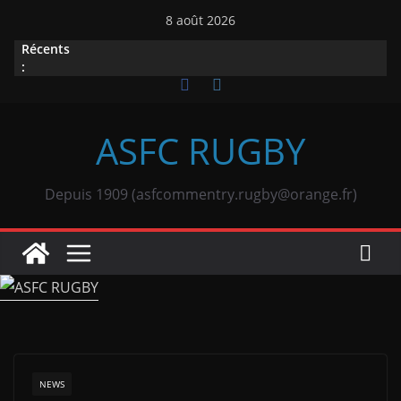
Passer
8 août 2026
au
Récents
contenu
:
ASFC RUGBY
Depuis 1909 (asfcommentry.rugby@orange.fr)
NEWS