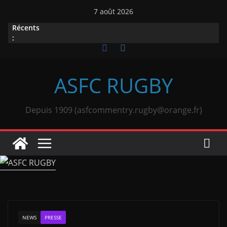
Passer
7 août 2026
au
Récents
contenu
:
ASFC RUGBY
Depuis 1909 (asfcommentry.rugby@orange.fr)
NEWS
PRESSE