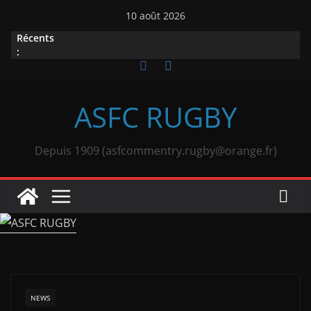
Passer
10 août 2026
au
Récents
contenu
:
ASFC RUGBY
Depuis 1909 (asfcommentry.rugby@orange.fr)
NEWS