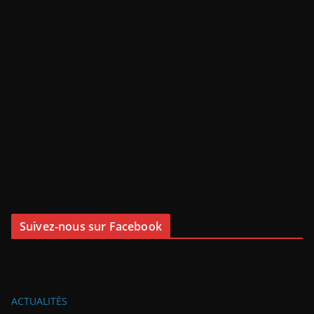
Les résultats du dimanche 17 mai 2026
Il y a 3 mois
dans :
News
,
Résultats du weekend
aucun
commentaire
charger plus de publications
Suivez-nous sur Facebook
ACTUALITÉS