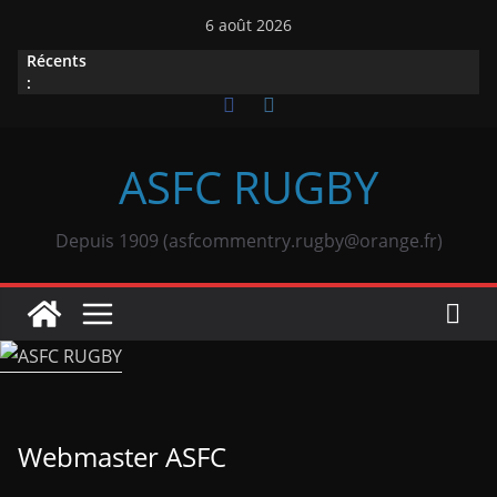
Passer
6 août 2026
au
Récents
contenu
:
ASFC RUGBY
Depuis 1909 (asfcommentry.rugby@orange.fr)
Webmaster ASFC