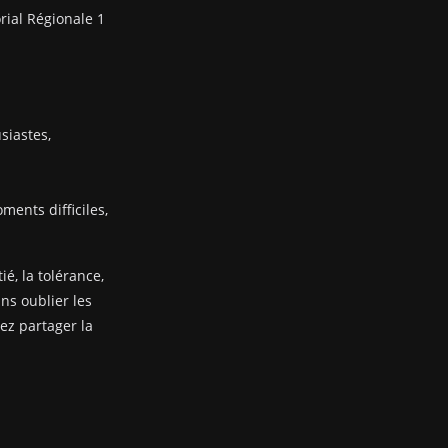
rial Régionale 1
siastes,
ents difficiles,
ié, la tolérance,
ans oublier les
nez partager la