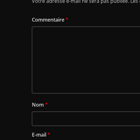
Votre adresse e-mail ne sera pas publiée.
Les
Commentaire
*
Nom
*
E-mail
*