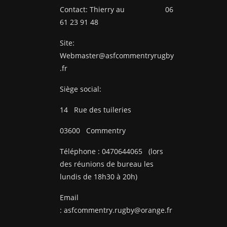
Contact: Thierry au 06
61 23 91 48
Site:
Webmaster@asfcommentryrugby
.fr
Siège social:
14
Rue des tuileries
03600
Commentry
Téléphone :
0470644065
(lors
des réunions de bureau les
lundis de 18h30 à 20h)
Email
:
asfcommentry.rugby@orange.fr