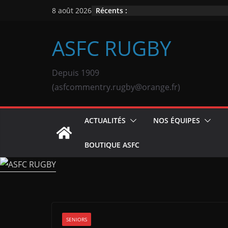
Passer
Récents :
8 août 2026
au
contenu
ASFC RUGBY
Depuis 1909
(asfcommentry.rugby@orange.fr)
ACTUALITÉS
NOS ÉQUIPES
BOUTIQUE ASFC
SENIORS