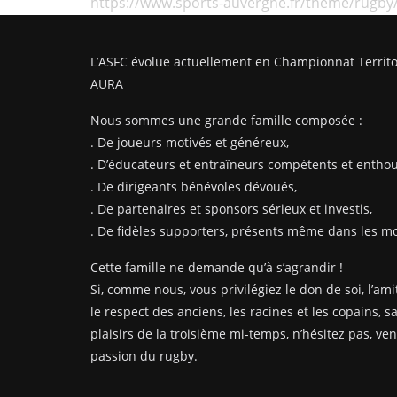
https://www.sports-auvergne.fr/theme/rugby
L’ASFC évolue actuellement en Championnat Territo
AURA
Nous sommes une grande famille composée :
. De joueurs motivés et généreux,
. D’éducateurs et entraîneurs compétents et enthou
. De dirigeants bénévoles dévoués,
. De partenaires et sponsors sérieux et investis,
. De fidèles supporters, présents même dans les mom
Cette famille ne demande qu’à s’agrandir !
Si, comme nous, vous privilégiez le don de soi, l’amit
le respect des anciens, les racines et les copains, s
plaisirs de la troisième mi-temps, n’hésitez pas, ve
passion du rugby.