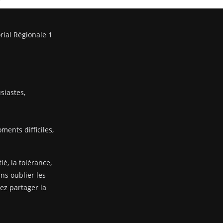
/
rial Régionale 1
siastes,
ents difficiles,
ié, la tolérance,
ans oublier les
nez partager la