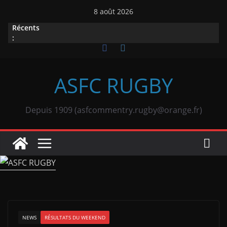
Passer
8 août 2026
au
Récents
contenu
:
ASFC RUGBY
Depuis 1909 (asfcommentry.rugby@orange.fr)
NEWS
RÉSULTATS DU WEEKEND