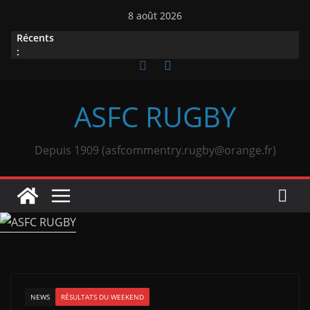
Passer
8 août 2026
au
Récents
contenu
:
ASFC RUGBY
Depuis 1909 (asfcommentry.rugby@orange.fr)
NEWS
RÉSULTATS DU WEEKEND