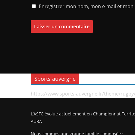
Enregistrer mon nom, mon e-mail et mon 
Sports auvergne
https://www.sports-auvergne.fr/theme/rugby
L’ASFC évolue actuellement en Championnat Territo
AURA
Nous sommes une grande famille composée :