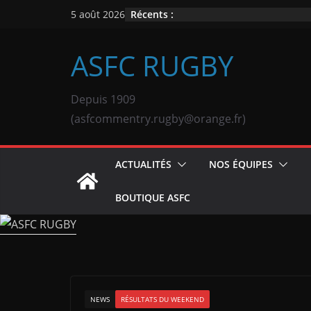
Passer
Récents :
5 août 2026
au
contenu
ASFC RUGBY
Depuis 1909
(asfcommentry.rugby@orange.fr)
ACTUALITÉS
NOS ÉQUIPES
BOUTIQUE ASFC
NEWS
RÉSULTATS DU WEEKEND