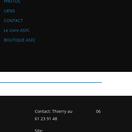
PHOTOS
LIENS
CONTACT
Le Livre ASFC
BOUTIQUE ASFC
Contact: Thierry au 06
61 23 91 48
Site: