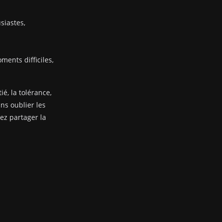
siastes,
ents difficiles,
ié, la tolérance,
ans oublier les
nez partager la