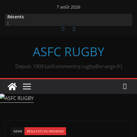
Passer
7 août 2026
au
Récents
contenu
:
ASFC RUGBY
Depuis 1909 (asfcommentry.rugby@orange.fr)
NEWS
RÉSULTATS DU WEEKEND