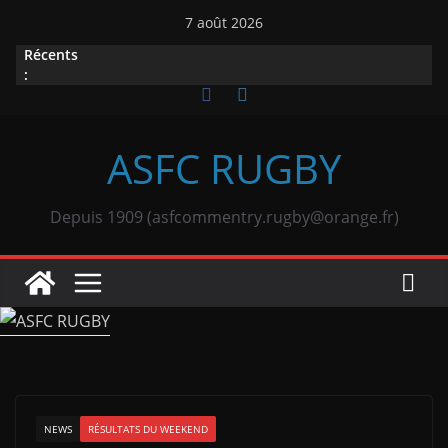
Passer
7 août 2026
au
Récents
contenu
:
ASFC RUGBY
Depuis 1909 (asfcommentry.rugby@orange.fr)
NEWS
RÉSULTATS DU WEEKEND