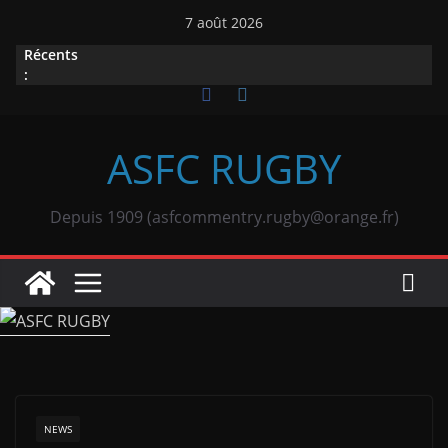
Passer
7 août 2026
au
Récents
contenu
:
ASFC RUGBY
Depuis 1909 (asfcommentry.rugby@orange.fr)
NEWS