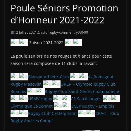
Poule Séniors Promotion
d’Honneur 2021-2022
12 juillet 2021
asfc_rugby-commentry03600
Saison 2021-2022
La poule seniors de nos rouges et blancs pour cette
saison sera composée de 11 clubs; à savoir :
Blanzat Athletic Club
As Romagnat
Rugby Masculin
ORCR – Olympic Rugby Club
Riomois
Rugby Club Saint Genès Champanelle
USMV rugby
CS Sauxillanges
Olympique St-Bonnet
SCSP Rugby – Emplois
Rugby Club Castelpontin
CRAC – Club
Rugby Ancizes Comps