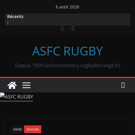
Passer
6 août 2026
au
Récents
contenu
:
ASFC RUGBY
Depuis 1909 (asfcommentry.rugby@orange.fr)
NEWS
SENIORS