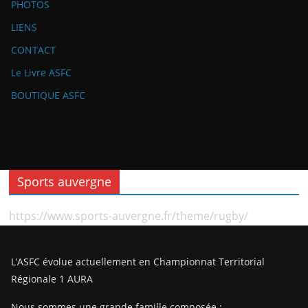
PHOTOS
LIENS
CONTACT
Le Livre ASFC
BOUTIQUE ASFC
Sports auvergne
https://www.sports-auvergne.fr/theme/rugby/
L’ASFC évolue actuellement en Championnat Territorial
Régionale 1 AURA
Nous sommes une grande famille composée :