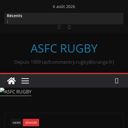
Passer
6 août 2026
au
Récents
contenu
:
ASFC RUGBY
Depuis 1909 (asfcommentry.rugby@orange.fr)
NEWS
SÉNIORS