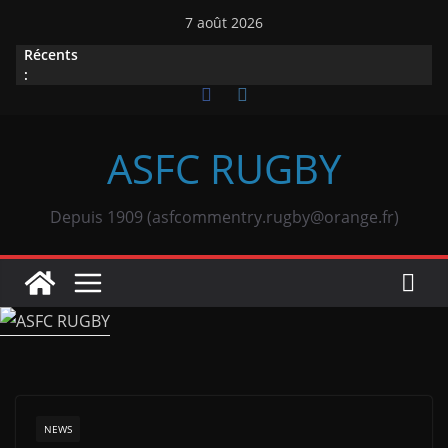
Passer
7 août 2026
au
Récents
contenu
:
ASFC RUGBY
Depuis 1909 (asfcommentry.rugby@orange.fr)
NEWS