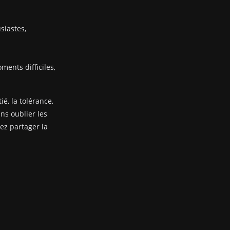
siastes,
ents difficiles,
ié, la tolérance,
ans oublier les
nez partager la