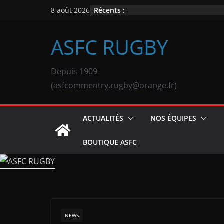
Passer
Récents :
8 août 2026
au
contenu
ASFC RUGBY
Depuis 1909
(asfcommentry.rugby@orange.fr)
ACTUALITÉS
NOS ÉQUIPES
BOUTIQUE ASFC
NEWS