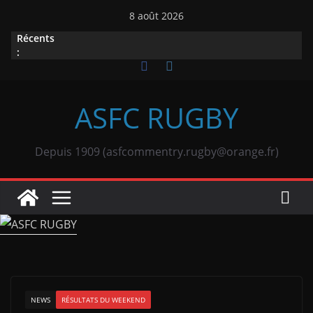
Passer
8 août 2026
au
Récents
contenu
:
ASFC RUGBY
Depuis 1909 (asfcommentry.rugby@orange.fr)
NEWS
RÉSULTATS DU WEEKEND