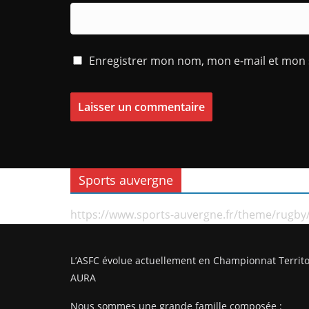
Enregistrer mon nom, mon e-mail et mon 
Sports auvergne
https://www.sports-auvergne.fr/theme/rugby
L’ASFC évolue actuellement en Championnat Territo
AURA
Nous sommes une grande famille composée :