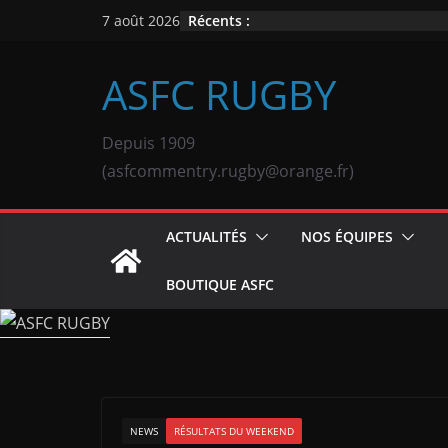
Passer
Récents :
7 août 2026
au
contenu
ASFC RUGBY
Depuis 1909
(asfcommentry.rugby@orange.fr)
ACTUALITÉS
NOS ÉQUIPES
BOUTIQUE ASFC
NEWS
RÉSULTATS DU WEEKEND