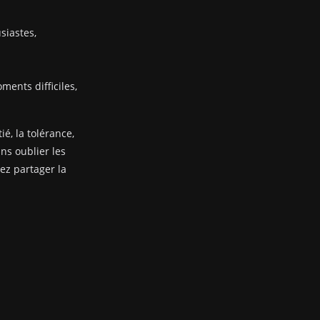
siastes,
ents difficiles,
ié, la tolérance,
ans oublier les
nez partager la