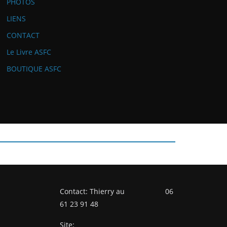
PHOTOS
LIENS
CONTACT
Le Livre ASFC
BOUTIQUE ASFC
Contact: Thierry au 06
61 23 91 48
Site: