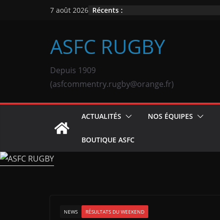
Passer
Récents :
7 août 2026
au
contenu
ASFC RUGBY
Depuis 1909
(asfcommentry.rugby@orange.fr)
ACTUALITÉS
NOS ÉQUIPES
BOUTIQUE ASFC
NEWS
RÉSULTATS DU WEEKEND