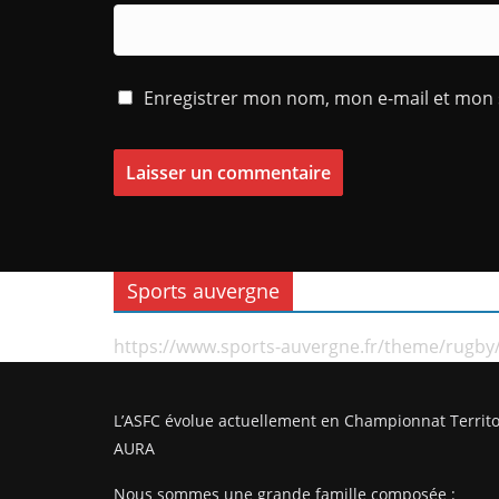
Enregistrer mon nom, mon e-mail et mon 
Sports auvergne
https://www.sports-auvergne.fr/theme/rugby
L’ASFC évolue actuellement en Championnat Territo
AURA
Nous sommes une grande famille composée :