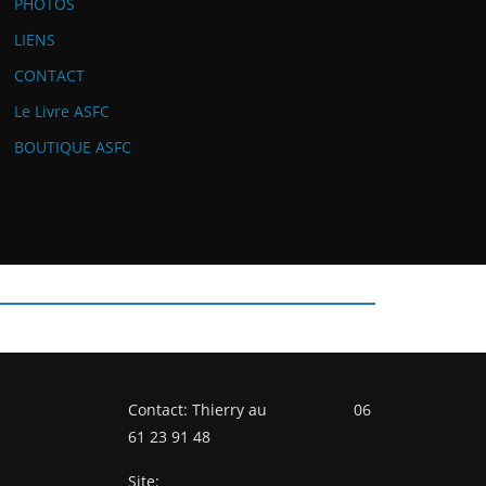
PHOTOS
LIENS
CONTACT
Le Livre ASFC
BOUTIQUE ASFC
Contact: Thierry au 06
61 23 91 48
Site: