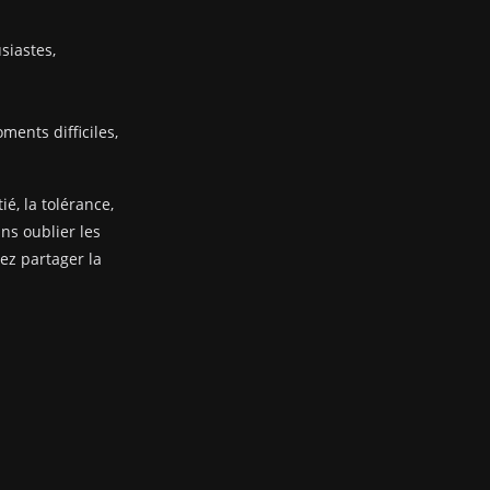
siastes,
ents difficiles,
ié, la tolérance,
ans oublier les
nez partager la