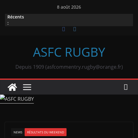
Passer
8 août 2026
au
Récents
contenu
:
ASFC RUGBY
Depuis 1909 (asfcommentry.rugby@orange.fr)
NEWS
RÉSULTATS DU WEEKEND