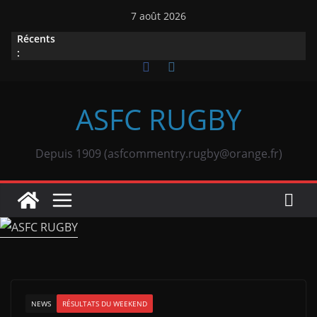
Passer
7 août 2026
au
Récents
contenu
:
ASFC RUGBY
Depuis 1909 (asfcommentry.rugby@orange.fr)
NEWS
RÉSULTATS DU WEEKEND