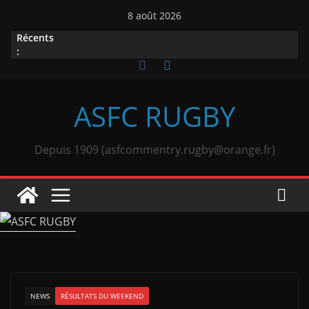
Passer
8 août 2026
au
Récents
contenu
:
ASFC RUGBY
Depuis 1909 (asfcommentry.rugby@orange.fr)
NEWS
RÉSULTATS DU WEEKEND