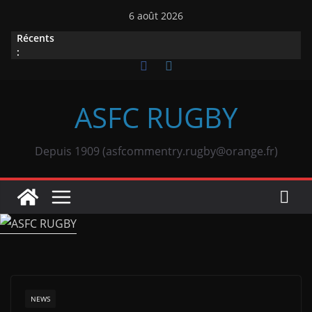
Passer
6 août 2026
au
Récents
contenu
:
ASFC RUGBY
Depuis 1909 (asfcommentry.rugby@orange.fr)
NEWS