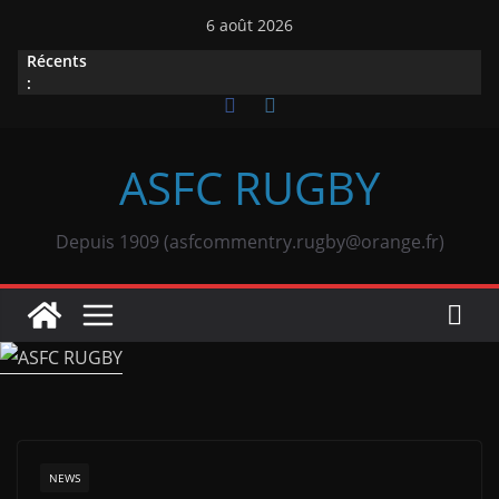
Passer
6 août 2026
au
Récents
contenu
:
ASFC RUGBY
Depuis 1909 (asfcommentry.rugby@orange.fr)
NEWS