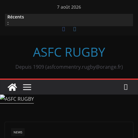
Passer
7 août 2026
au
Récents
contenu
:
ASFC RUGBY
Depuis 1909 (asfcommentry.rugby@orange.fr)
NEWS