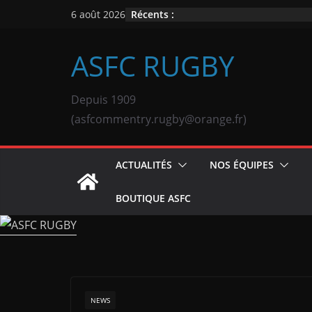
Passer
Récents :
6 août 2026
au
contenu
ASFC RUGBY
Depuis 1909
(asfcommentry.rugby@orange.fr)
ACTUALITÉS
NOS ÉQUIPES
BOUTIQUE ASFC
NEWS