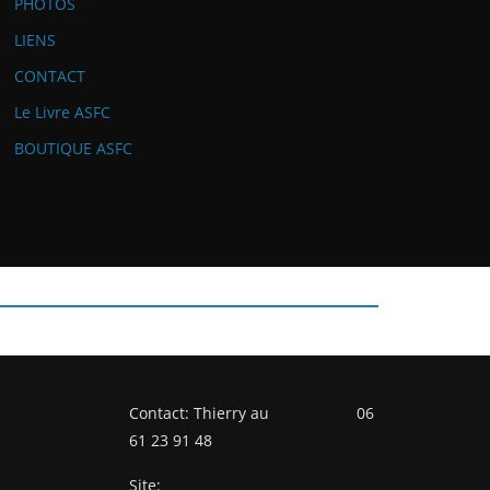
PHOTOS
LIENS
CONTACT
Le Livre ASFC
BOUTIQUE ASFC
Contact: Thierry au 06
61 23 91 48
Site: