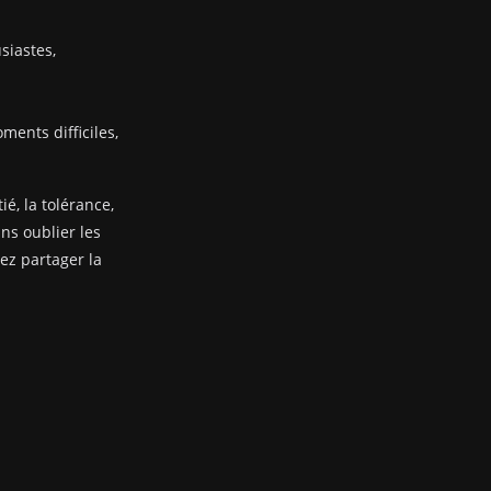
siastes,
ents difficiles,
ié, la tolérance,
ans oublier les
nez partager la