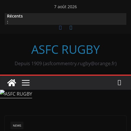
Passer
7 août 2026
au
Récents
contenu
:
ASFC RUGBY
Depuis 1909 (asfcommentry.rugby@orange.fr)
NEWS