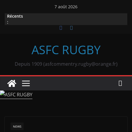
Passer
7 août 2026
au
Récents
contenu
:
ASFC RUGBY
Depuis 1909 (asfcommentry.rugby@orange.fr)
NEWS