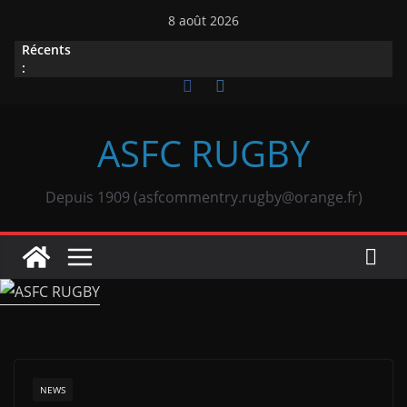
Passer
8 août 2026
au
Récents
contenu
:
ASFC RUGBY
Depuis 1909 (asfcommentry.rugby@orange.fr)
NEWS