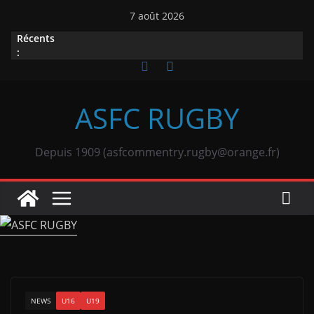
Passer
7 août 2026
au
Récents
contenu
:
ASFC RUGBY
Depuis 1909 (asfcommentry.rugby@orange.fr)
NEWS
U16
U19