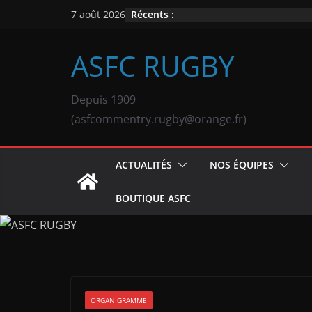
Passer
Récents :
7 août 2026
au
contenu
ASFC RUGBY
Depuis 1909
(asfcommentry.rugby@orange.fr)
ACTUALITÉS
NOS ÉQUIPES
BOUTIQUE ASFC
ORGANIGRAMME