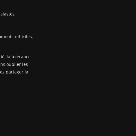
siastes,
ents difficiles,
ié, la tolérance,
ans oublier les
nez partager la