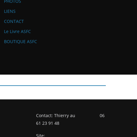
PHOTOS
LIENS
CONTACT
Le Livre ASFC
BOUTIQUE ASFC
Contact: Thierry au 06
61 23 91 48
Site: