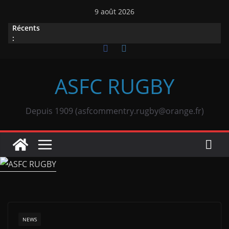
Passer
9 août 2026
au
Récents
contenu
:
ASFC RUGBY
Depuis 1909 (asfcommentry.rugby@orange.fr)
NEWS