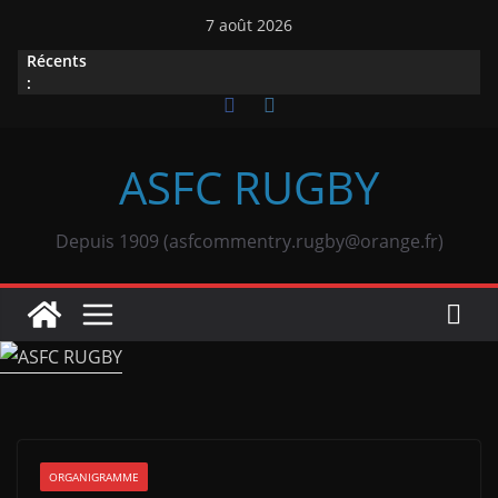
Passer
7 août 2026
au
Récents
contenu
:
ASFC RUGBY
Depuis 1909 (asfcommentry.rugby@orange.fr)
ORGANIGRAMME