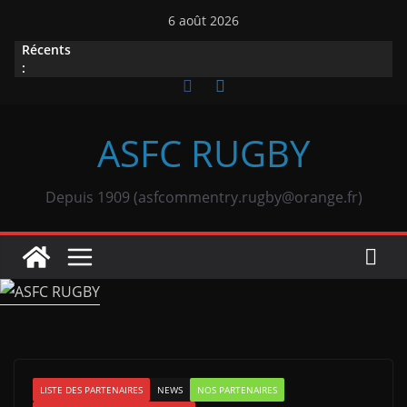
Passer
6 août 2026
au
Récents
contenu
:
ASFC RUGBY
Depuis 1909 (asfcommentry.rugby@orange.fr)
LISTE DES PARTENAIRES
NEWS
NOS PARTENAIRES