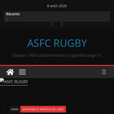
Passer
8 août 2026
au
Récents
contenu
:
ASFC RUGBY
Depuis 1909 (asfcommentry.rugby@orange.fr)
NEWS
SPONSORS ET MÉCÈNES DE L'ASFC