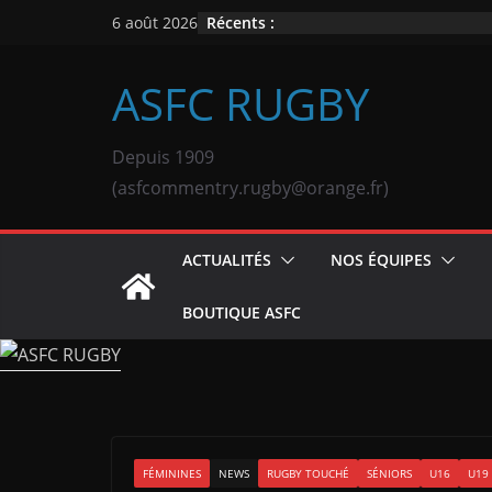
Passer
Récents :
6 août 2026
au
contenu
ASFC RUGBY
Depuis 1909
(asfcommentry.rugby@orange.fr)
ACTUALITÉS
NOS ÉQUIPES
BOUTIQUE ASFC
FÉMININES
NEWS
RUGBY TOUCHÉ
SÉNIORS
U16
U19