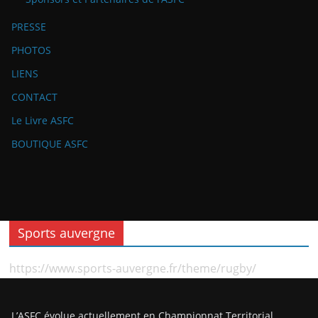
PRESSE
PHOTOS
LIENS
CONTACT
Le Livre ASFC
BOUTIQUE ASFC
Sports auvergne
https://www.sports-auvergne.fr/theme/rugby/
L’ASFC évolue actuellement en Championnat Territorial