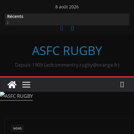
Passer
8 août 2026
au
Récents
contenu
:
ASFC RUGBY
Depuis 1909 (asfcommentry.rugby@orange.fr)
NEWS