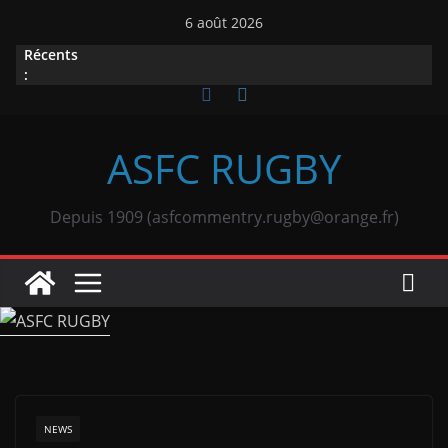
Passer
6 août 2026
au
Récents
contenu
:
ASFC RUGBY
Depuis 1909 (asfcommentry.rugby@orange.fr)
NEWS