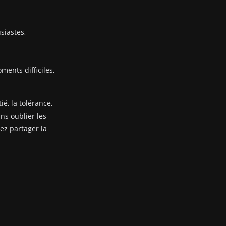
siastes,
ents difficiles,
ié, la tolérance,
ans oublier les
nez partager la