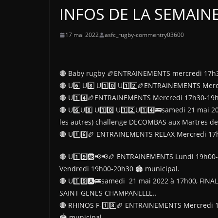
INFOS DE LA SEMAINE
17 mai 2022
asfc_rugby-commentry03600
🔴 Baby rugby 🏉ENTRAINEMENTS mercredi 17h3
🔴 U6️⃣ U8️⃣ U1️⃣0️⃣ U1️⃣2️⃣🏉ENTRAINEMENTS Me
🔴 U1️⃣4️⃣🏉ENTRAINEMENTS Mercredi 17h30-19h
🔴 U6️⃣U8️⃣ U1️⃣0️⃣ U1️⃣2️⃣U1️⃣4️⃣🚌samedi 21 mai
les autres) challenge DECOMBAS aux Martres de
🔴 U1️⃣6️⃣🏉 ENTRAINEMENTS RELAX Mercredi 17
🔴 U1️⃣9️⃣🆎📢📢🏉 ENTRAINEMENTS Lundi 19h00-
Vendredi 19h00-20h30 🏟 municipal.
🔴 U1️⃣9️⃣🅰🚌samedi 21 mai 2022 à 17h00, FINA
SAINT GENES CHAMPANELLE..
🔴 RHINOS F-1️⃣8️⃣🏉 ENTRAINEMENTS Mercredi
🏟 municipal