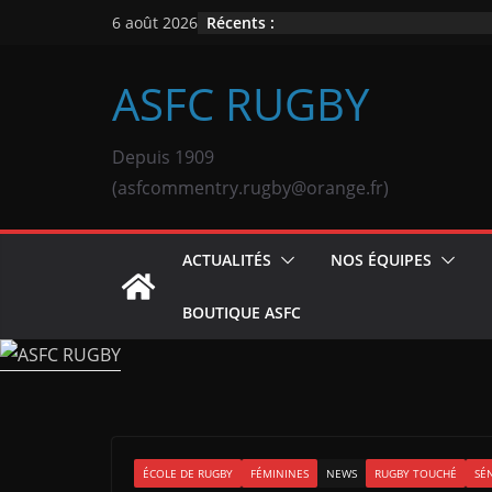
Passer
Récents :
6 août 2026
au
contenu
ASFC RUGBY
Depuis 1909
(asfcommentry.rugby@orange.fr)
ACTUALITÉS
NOS ÉQUIPES
BOUTIQUE ASFC
ÉCOLE DE RUGBY
FÉMININES
NEWS
RUGBY TOUCHÉ
SÉ