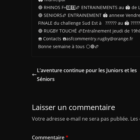
🔴 RHINOS F+1️⃣8️⃣🏉 ENTRAINEMENTS au 🏟 de 
🔴 SENIORS🏉 ENTRAINEMENT 🏟 annexe Vendred
FINALE du challenge Sud Est à ?????? au 🏟 ???
🔴 RUGBY TOUCHÉ 🏉Entraînement jeudi de 19h00
☎️ Contacts ☎️asfcommentry.rugby@orange.fr
Bonne semaine à tous ⚪🔴🏉
L’aventure continue pour les Juniors et les
Séniors
Laisser un commentaire
Votre adresse e-mail ne sera pas publiée.
Les
Commentaire
*