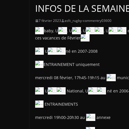
INFOS DE LA SEMAINE 
7 février 2023
asfc_rugby-commentry03600
baby, U
, U
, U
, U
e
ces vacances de Février
U
né en 2007-2008
ENTRAINEMENT uniquement
mercredi 08 février, 17h45-19h15 au
munic
U
National, U
né en 2006
ENTRAINEMENTS
mercredi 19h00-20h30 au
annexe