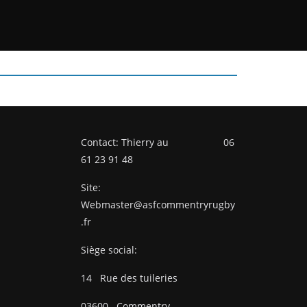
Contact: Thierry au 06
61 23 91 48
Site:
Webmaster@asfcommentryrugby
.fr
Siège social:
14
Rue des tuileries
03600
Commentry