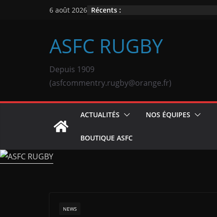
Passer
Récents :
6 août 2026
au
contenu
ASFC RUGBY
Depuis 1909
(asfcommentry.rugby@orange.fr)
ACTUALITÉS
NOS ÉQUIPES
BOUTIQUE ASFC
NEWS