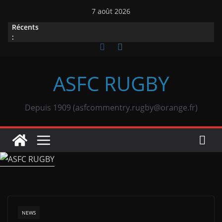
Passer
7 août 2026
au
Récents
contenu
:
ASFC RUGBY
Depuis 1909 (asfcommentry.rugby@orange.fr)
NEWS