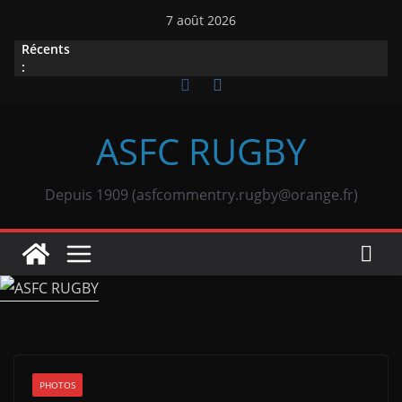
Passer
7 août 2026
au
Récents
contenu
:
ASFC RUGBY
Depuis 1909 (asfcommentry.rugby@orange.fr)
PHOTOS