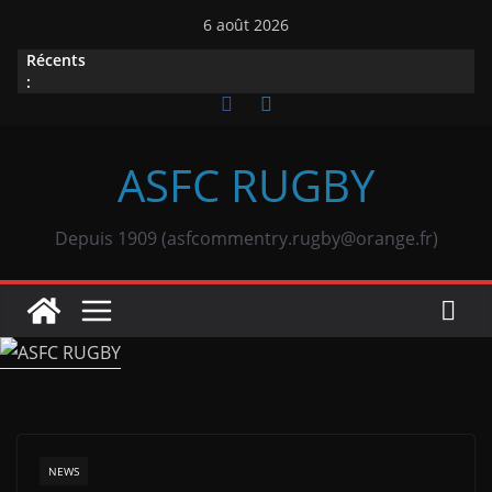
Passer
6 août 2026
au
Récents
contenu
:
ASFC RUGBY
Depuis 1909 (asfcommentry.rugby@orange.fr)
NEWS