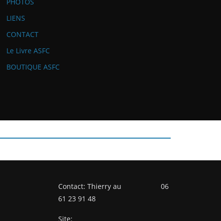
PHOTOS
LIENS
CONTACT
Le Livre ASFC
BOUTIQUE ASFC
Contact: Thierry au 06
61 23 91 48
Site: