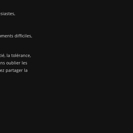
siastes,
ents difficiles,
ié, la tolérance,
ans oublier les
nez partager la