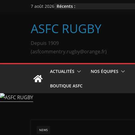
Passer
Récents :
7 août 2026
au
contenu
ASFC RUGBY
Depuis 1909
(asfcommentry.rugby@orange.fr)
ACTUALITÉS
NOS ÉQUIPES
BOUTIQUE ASFC
NEWS