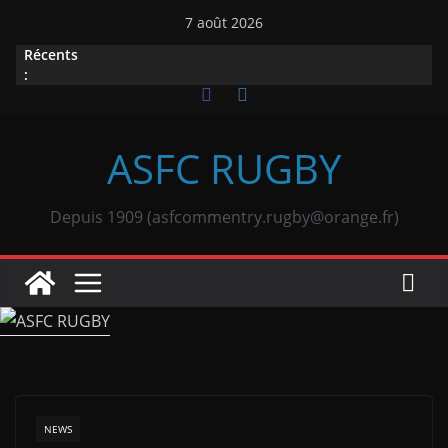
Passer
7 août 2026
au
Récents
contenu
:
ASFC RUGBY
Depuis 1909 (asfcommentry.rugby@orange.fr)
NEWS