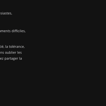
siastes,
ents difficiles,
ié, la tolérance,
ans oublier les
nez partager la