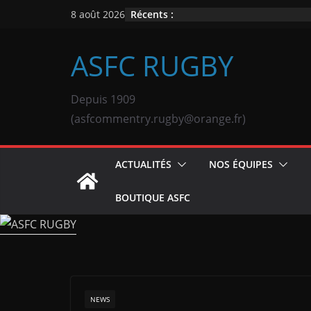
Passer
Récents :
8 août 2026
au
contenu
ASFC RUGBY
Depuis 1909
(asfcommentry.rugby@orange.fr)
ACTUALITÉS
NOS ÉQUIPES
BOUTIQUE ASFC
NEWS